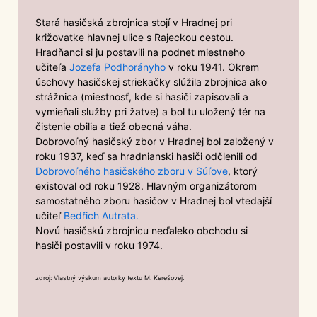
Stará hasičská zbrojnica stojí v Hradnej pri
križovatke hlavnej ulice s Rajeckou cestou.
Hradňanci si ju postavili na podnet miestneho
učiteľa
Jozefa Podhorányho
v roku 1941. Okrem
úschovy hasičskej striekačky slúžila zbrojnica ako
strážnica (miestnosť, kde si hasiči zapisovali a
vymieňali služby pri žatve) a bol tu uložený tér na
čistenie obilia a tiež obecná váha.
Dobrovoľný hasičský zbor v Hradnej bol založený v
roku 1937, keď sa hradnianski hasiči odčlenili od
Dobrovoľného hasičského zboru v Súľove
, ktorý
existoval od roku 1928. Hlavným organizátorom
samostatného zboru hasičov v Hradnej bol vtedajší
učiteľ
Bedřich Autrata.
Novú hasičskú zbrojnicu neďaleko obchodu si
hasiči postavili v roku 1974.
zdroj: Vlastný výskum autorky textu M. Kerešovej.