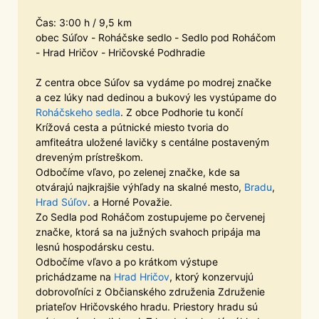
Čas: 3:00 h / 9,5 km
obec Súľov - Roháčske sedlo - Sedlo pod Roháčom
- Hrad Hričov - Hričovské Podhradie
Z centra obce Súľov sa vydáme po modrej značke
a cez lúky nad dedinou a bukový les vystúpame do
Roháčskeho sedla
. Z obce Podhorie tu končí
Krížová cesta a pútnické miesto tvoria do
amfiteátra uložené lavičky s centálne postaveným
dreveným prístreškom.
Odbočíme vľavo, po zelenej značke, kde sa
otvárajú najkrajšie výhľady na skalné mesto,
Bradu
,
Hrad Súľov
. a Horné Považie.
Zo Sedla pod Roháčom zostupujeme po červenej
značke, ktorá sa na južných svahoch pripája ma
lesnú hospodársku cestu.
Odbočíme vľavo a po krátkom výstupe
prichádzame na
Hrad Hričov
, ktorý konzervujú
dobrovoľníci z Občianského združenia Združenie
priateľov Hričovského hradu. Priestory hradu sú