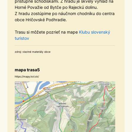
prístupné schodiskami. Z hradu je skvelý výhlad na
Horné Považie od Bytče po Rajeckú dolinu.
Z hradu zostúpime po náučnom chodníku do centra
obce Hričovské Podhradie.
Trasu si môžete pozrieť na mape
Klubu slovenský
turistov
zdroj: vlastné materiály obce
mapa trasa5
https://mapy.kst.sk/