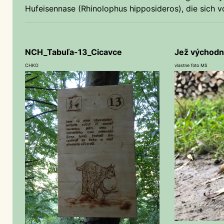
Hufeisennase (Rhinolophus hipposideros), die sich vo
NCH_Tabuľa-13_Cicavce
Jež východn
CHKO
vlastne foto MS