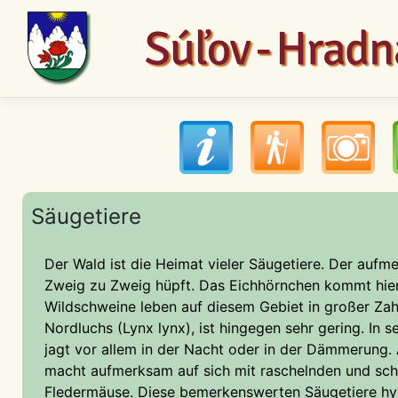
Säugetiere
Der Wald ist die Heimat vieler Säugetiere. Der auf
Zweig zu Zweig hüpft. Das Eichhörnchen kommt hier 
Wildschweine leben auf diesem Gebiet in großer Zahl. Die Wahrscheinlichkeit, dass wir hier unser größtes katzenartiges Raubtier treffen 
Nordluchs (Lynx lynx), ist hingegen sehr gering. In
jagt vor allem in der Nacht oder in der Dämmerung. Auch der Braunbrustigel (Erinaceus europeus) geht erst nach dem So
macht aufmerksam auf sich mit raschelnden und schnaufenden Geräuschen. Andere Nachttiere, die wertvoll aber wenig bekannt sind, sind
Fledermäuse. Diese bemerkenswerten Säugetiere hybernieren in Súľov-Felsen in nat