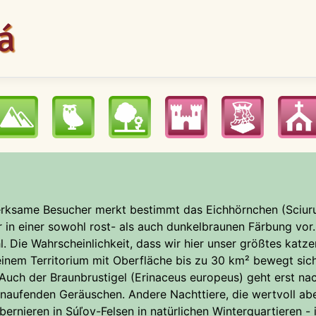
merksame Besucher merkt bestimmt das Eichhörnchen (Sciuru
in einer sowohl rost- als auch dunkelbraunen Färbung vor.
– den
 seinem Territorium mit Oberfläche bis zu 30 km² bewegt sic
nnenuntergang raus. Er
ürlichen Winterquartieren - in Höhlen. Nicht zu vergessen die