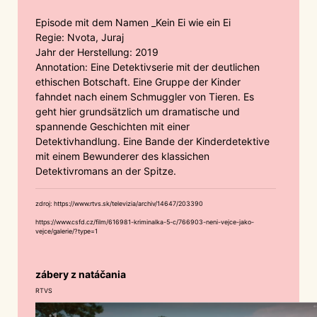
Episode mit dem Namen _Kein Ei wie ein Ei
Regie: Nvota, Juraj
Jahr der Herstellung: 2019
Annotation: Eine Detektivserie mit der deutlichen
ethischen Botschaft. Eine Gruppe der Kinder
fahndet nach einem Schmuggler von Tieren. Es
geht hier grundsätzlich um dramatische und
spannende Geschichten mit einer
Detektivhandlung. Eine Bande der Kinderdetektive
mit einem Bewunderer des klassichen
Detektivromans an der Spitze.
zdroj: https://www.rtvs.sk/televizia/archiv/14647/203390
https://www.csfd.cz/film/616981-kriminalka-5-c/766903-neni-vejce-jako-
vejce/galerie/?type=1
zábery z natáčania
RTVS