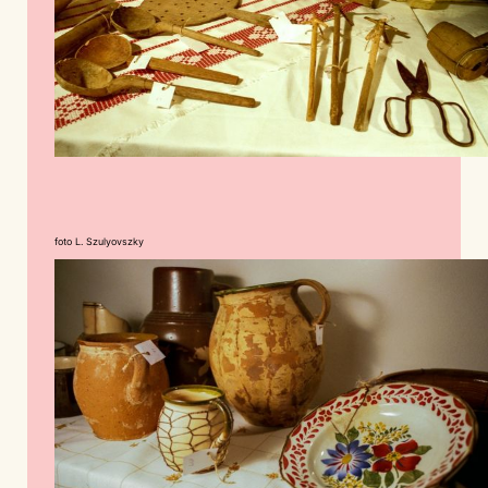
foto L. Szulyovszky