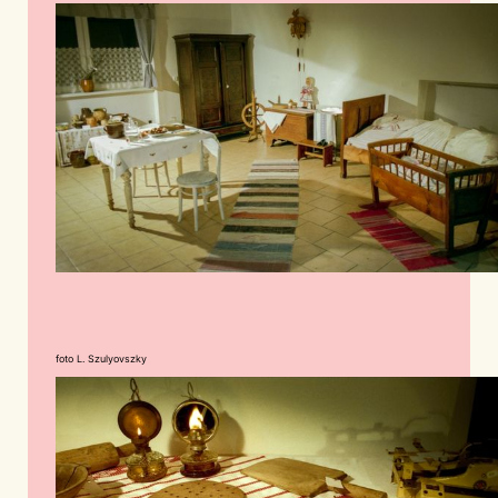
foto L. Szulyovszky