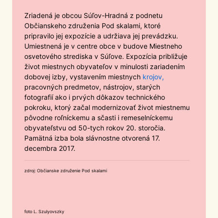
Zriadená je obcou Súľov-Hradná z podnetu
Občianskeho združenia Pod skalami, ktoré
pripravilo jej expozície a udržiava jej prevádzku.
Umiestnená je v centre obce v budove Miestneho
osvetového strediska v Súľove. Expozícia približuje
život miestnych obyvateľov v minulosti zariadením
dobovej izby, vystavením miestnych
krojov,
pracovných predmetov, nástrojov, starých
fotografií ako i prvých dôkazov technického
pokroku, ktorý začal modernizovať život miestnemu
pôvodne roľníckemu a sčasti i remeselníckemu
obyvateľstvu od 50-tych rokov 20. storočia.
Pamätná izba bola slávnostne otvorená 17.
decembra 2017.
zdroj: Občianske združenie Pod skalami
foto L. Szulyovszky